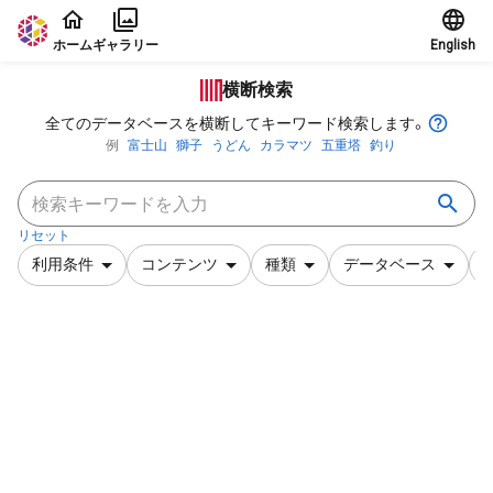
本文に飛ぶ
ホーム
ギャラリー
English
横断検索
全てのデータベースを横断してキーワード検索します。
例
富士山
獅子
うどん
カラマツ
五重塔
釣り
リセット
利用条件
コンテンツ
種類
データベース