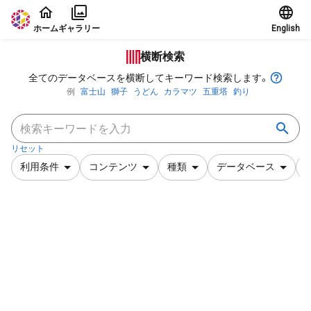
本文に飛ぶ
ホーム
ギャラリー
English
横断検索
全てのデータベースを横断してキーワード検索します。
例
富士山
獅子
うどん
カラマツ
五重塔
釣り
リセット
利用条件
コンテンツ
種類
データベース