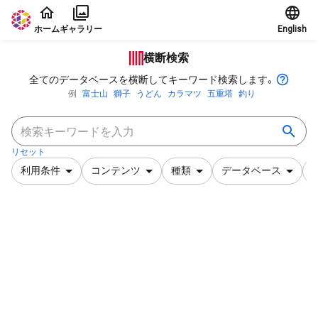
本文に飛ぶ
ホーム
ギャラリー
English
横断検索
全てのデータベースを横断してキーワード検索します。
例
富士山
獅子
うどん
カラマツ
五重塔
釣り
リセット
利用条件
コンテンツ
種類
データベース