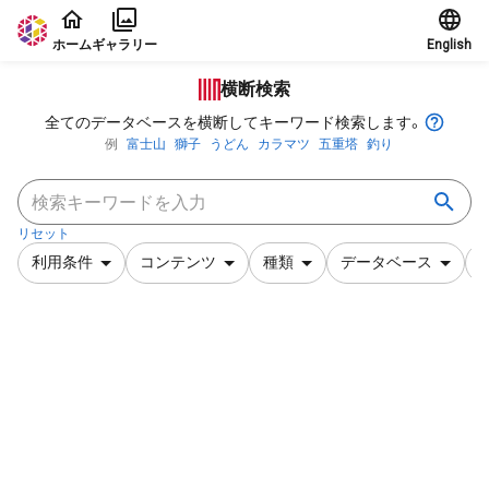
本文に飛ぶ
ホーム
ギャラリー
English
横断検索
全てのデータベースを横断してキーワード検索します。
例
富士山
獅子
うどん
カラマツ
五重塔
釣り
リセット
利用条件
コンテンツ
種類
データベース