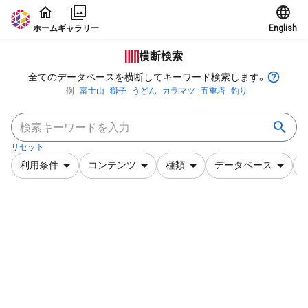
本文に飛ぶ
ホーム
ギャラリー
English
横断検索
全てのデータベースを横断してキーワード検索します。
例
富士山
獅子
うどん
カラマツ
五重塔
釣り
リセット
利用条件
コンテンツ
種類
データベース