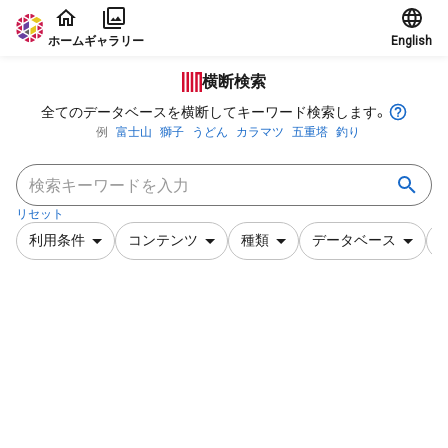
本文に飛ぶ
ホーム
ギャラリー
English
横断検索
全てのデータベースを横断してキーワード検索します。
例
富士山
獅子
うどん
カラマツ
五重塔
釣り
リセット
利用条件
コンテンツ
種類
データベース