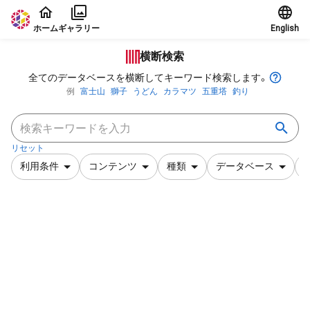
本文に飛ぶ
ホーム
ギャラリー
English
横断検索
全てのデータベースを横断してキーワード検索します。
例
富士山
獅子
うどん
カラマツ
五重塔
釣り
リセット
利用条件
コンテンツ
種類
データベース