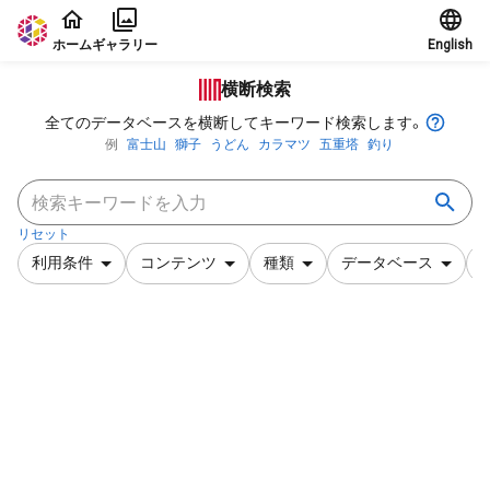
本文に飛ぶ
ホーム
ギャラリー
English
横断検索
全てのデータベースを横断してキーワード検索します。
例
富士山
獅子
うどん
カラマツ
五重塔
釣り
リセット
利用条件
コンテンツ
種類
データベース