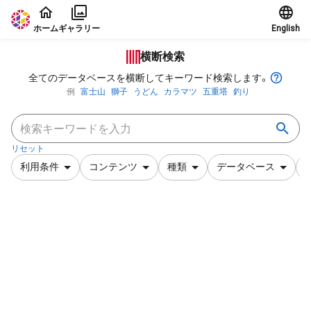
本文に飛ぶ
ホーム
ギャラリー
English
横断検索
全てのデータベースを横断してキーワード検索します。
例
富士山
獅子
うどん
カラマツ
五重塔
釣り
リセット
利用条件
コンテンツ
種類
データベース