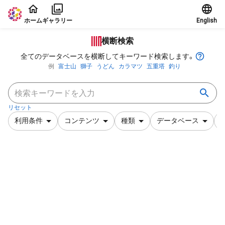
本文に飛ぶ
ホーム
ギャラリー
English
横断検索
全てのデータベースを横断してキーワード検索します。
例
富士山
獅子
うどん
カラマツ
五重塔
釣り
リセット
利用条件
コンテンツ
種類
データベース