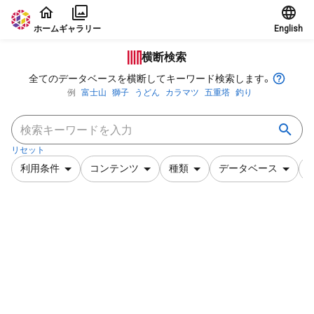
本文に飛ぶ
ホーム
ギャラリー
English
横断検索
全てのデータベースを横断してキーワード検索します。
例
富士山
獅子
うどん
カラマツ
五重塔
釣り
リセット
利用条件
コンテンツ
種類
データベース