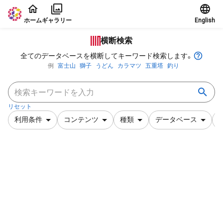
本文に飛ぶ
ホーム
ギャラリー
English
横断検索
全てのデータベースを横断してキーワード検索します。
例
富士山
獅子
うどん
カラマツ
五重塔
釣り
リセット
利用条件
コンテンツ
種類
データベース