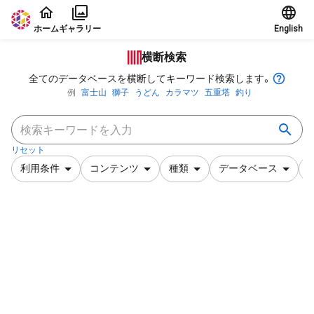
本文に飛ぶ
ホーム
ギャラリー
English
横断検索
全てのデータベースを横断してキーワード検索します。
例
富士山
獅子
うどん
カラマツ
五重塔
釣り
リセット
利用条件
コンテンツ
種類
データベース