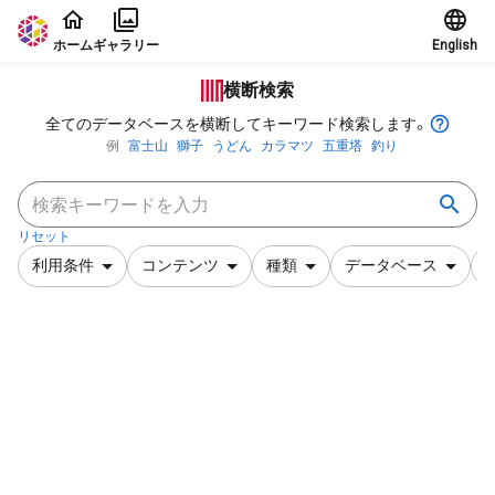
本文に飛ぶ
ホーム
ギャラリー
English
横断検索
全てのデータベースを横断してキーワード検索します。
例
富士山
獅子
うどん
カラマツ
五重塔
釣り
リセット
利用条件
コンテンツ
種類
データベース