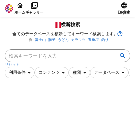
本文に飛ぶ
ホーム
ギャラリー
English
横断検索
全てのデータベースを横断してキーワード検索します。
例
富士山
獅子
うどん
カラマツ
五重塔
釣り
リセット
利用条件
コンテンツ
種類
データベース