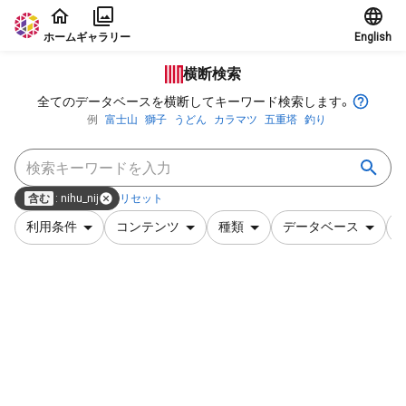
本文に飛ぶ
ホーム
ギャラリー
English
横断検索
全てのデータベースを横断してキーワード検索します。
例
富士山
獅子
うどん
カラマツ
五重塔
釣り
含む
:
nihu_nij
リセット
利用条件
コンテンツ
種類
データベース