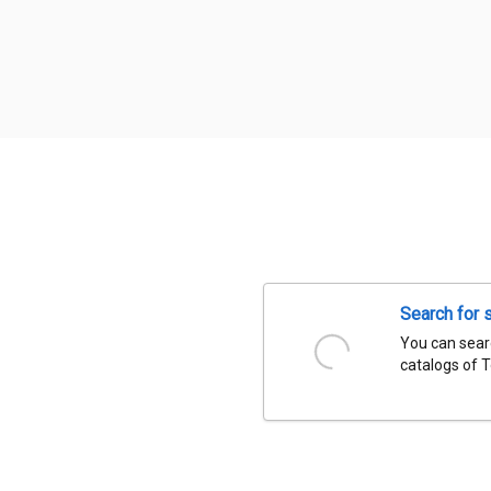
Search for 
You can searc
catalogs of 