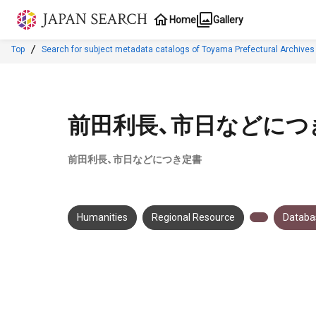
Jump to main content
Home
Gallery
Top
Search for subject metadata catalogs of Toyama Prefectural Archives
前田利長、市日などにつ
前田利長、市日などにつき定書
Humanities
Regional Resource
Databas