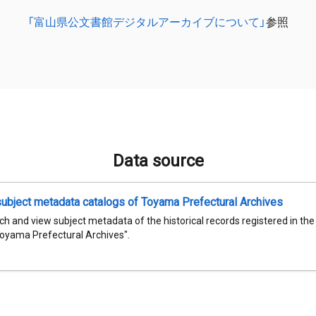
「富山県公文書館デジタルアーカイブについて」
参照
Data source
subject metadata catalogs of Toyama Prefectural Archives
h and view subject metadata of the historical records registered in th
Toyama Prefectural Archives".