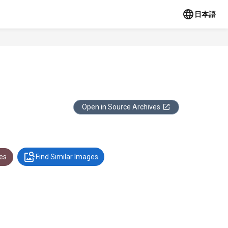
日本語
Open in Source Archives
es
Find Similar Images