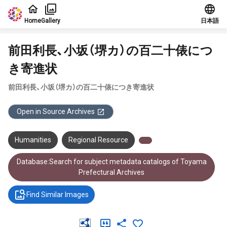
Jump to main content
Home
Gallery
日本語
前田利長、小坂（堺カ）の百二十俵につ
き寄進状
前田利長、小坂（堺カ）の百二十俵につき寄進状
Open in Source Archives
Humanities
Regional Resource
Database:Search for subject metadata catalogs of Toyama
Prefectural Archives
Find Similar Images