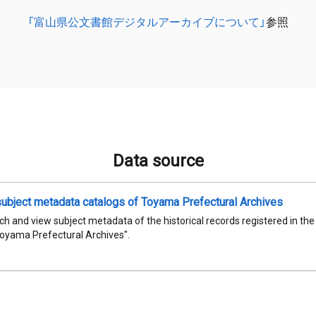
「富山県公文書館デジタルアーカイブについて」
参照
Data source
subject metadata catalogs of Toyama Prefectural Archives
h and view subject metadata of the historical records registered in th
Toyama Prefectural Archives".