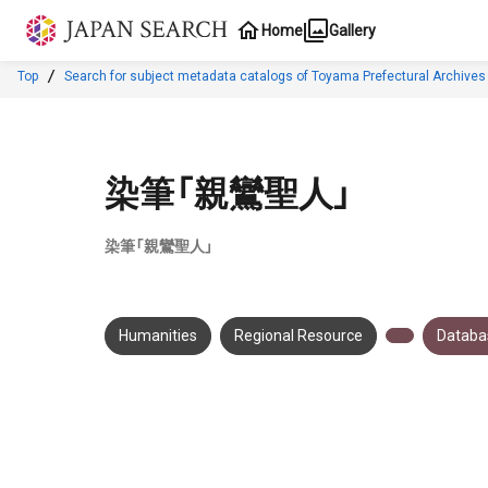
Jump to main content
Home
Gallery
Top
Search for subject metadata catalogs of Toyama Prefectural Archives
染筆「親鸞聖人」
染筆「親鸞聖人」
Humanities
Regional Resource
Databas