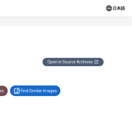
日本語
Open in Source Archives
es
Find Similar Images