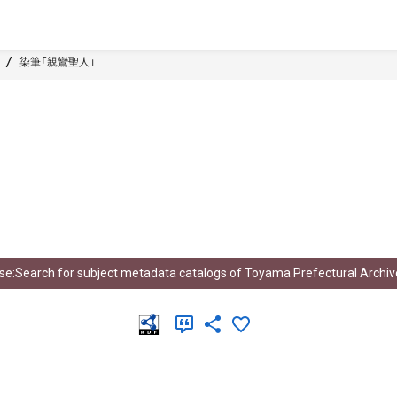
染筆「親鸞聖人」
e:Search for subject metadata catalogs of Toyama Prefectural Archiv