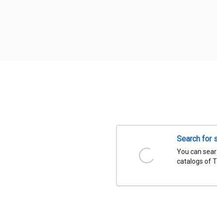
Search for 
You can searc
catalogs of 