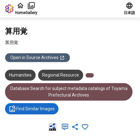
Jump to main content
Home
Gallery
日本語
算用覚
算用覚
Open in Source Archives
Humanities
Regional Resource
Database:Search for subject metadata catalogs of Toyama
Prefectural Archives
Find Similar Images