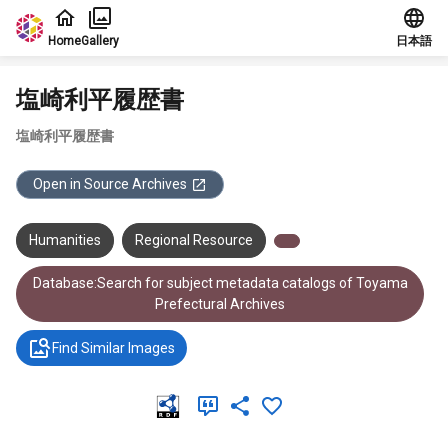
Jump to main content
Home
Gallery
日本語
塩崎利平履歴書
塩崎利平履歴書
Open in Source Archives
Humanities
Regional Resource
Database:Search for subject metadata catalogs of Toyama
Prefectural Archives
Find Similar Images