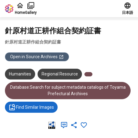
Jump to main content
Home
Gallery
日本語
針原村道正耕作組合契約証書
針原村道正耕作組合契約証書
Open in Source Archives
Humanities
Regional Resource
Database:Search for subject metadata catalogs of Toyama
Prefectural Archives
Find Similar Images