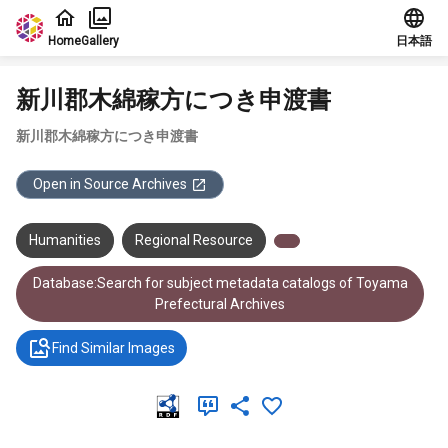
Jump to main content
Home
Gallery
日本語
新川郡木綿稼方につき申渡書
新川郡木綿稼方につき申渡書
Open in Source Archives
Humanities
Regional Resource
Database:Search for subject metadata catalogs of Toyama
Prefectural Archives
Find Similar Images