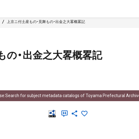
上京ニ付土産もの・見舞もの・出金之大畧概畧記
もの・出金之大畧概畧記
e:Search for subject metadata catalogs of Toyama Prefectural Archiv