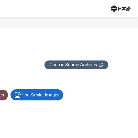
日本語
Open in Source Archives
es
Find Similar Images