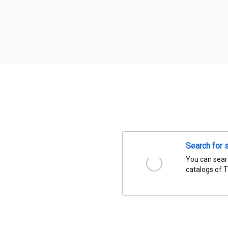
Search for 
You can searc
catalogs of 