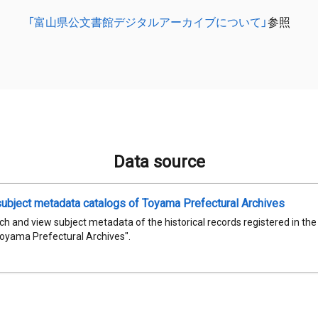
「富山県公文書館デジタルアーカイブについて」
参照
Data source
subject metadata catalogs of Toyama Prefectural Archives
h and view subject metadata of the historical records registered in th
Toyama Prefectural Archives".