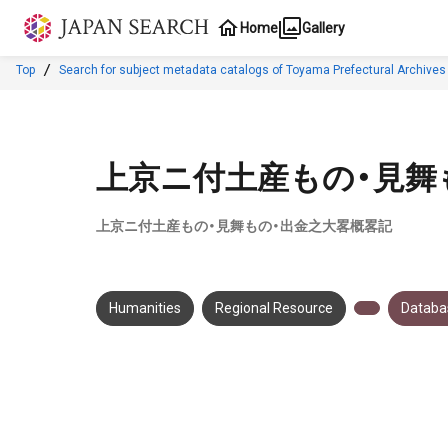
Jump to main content
Home
Gallery
Top
Search for subject metadata catalogs of Toyama Prefectural Archives
上京ニ付土産もの・見舞
上京ニ付土産もの・見舞もの・出金之大畧概畧記
Humanities
Regional Resource
Databas