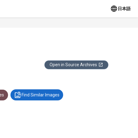
日本語
Open in Source Archives
es
Find Similar Images