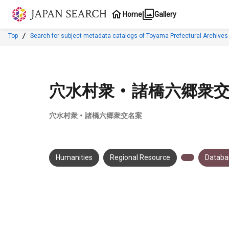
Jump to main content
Home
Gallery
Top
Search for subject metadata catalogs of Toyama Prefectural Archives
穴水村衆 ・ 諸橋六郷衆
穴水村衆 ・ 諸橋六郷衆交名案
Humanities
Regional Resource
Databas