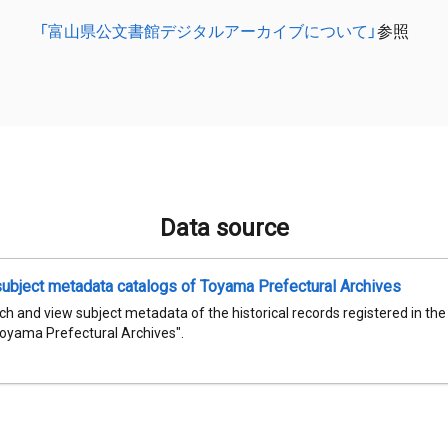
「富山県公文書館デジタルアーカイブについて」
参照
Data source
subject metadata catalogs of Toyama Prefectural Archives
h and view subject metadata of the historical records registered in th
Toyama Prefectural Archives".