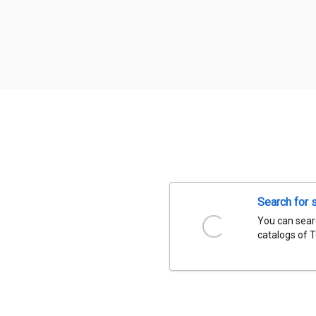
Search for 
You can searc
catalogs of 