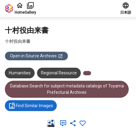
Jump to main content
Home
Gallery
日本語
十村役由来書
十村役由来書
Open in Source Archives
Humanities
Regional Resource
Database:Search for subject metadata catalogs of Toyama
Prefectural Archives
Find Similar Images