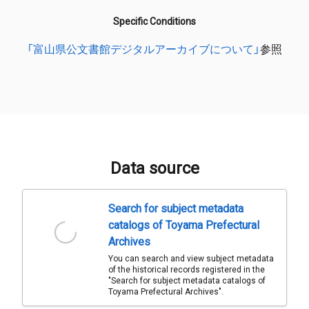
Specific Conditions
「富山県公文書館デジタルアーカイブについて」
参照
Data source
Search for subject metadata
catalogs of Toyama Prefectural
Archives
You can search and view subject metadata
of the historical records registered in the
"Search for subject metadata catalogs of
Toyama Prefectural Archives".