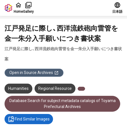
Jump to main content
Home
Gallery
日本語
江戸発足に際し、西洋流鉄砲向雷管を
金一朱分入手願いにつき書状案
江戸発足に際し、西洋流鉄砲向雷管を金一朱分入手願いにつき書状
案
Open in Source Archives
Humanities
Regional Resource
Database:Search for subject metadata catalogs of Toyama
Prefectural Archives
Find Similar Images