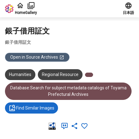
Jump to main content
Home
Gallery
日本語
銀子借用証文
銀子借用証文
Open in Source Archives
Humanities
Regional Resource
Database:Search for subject metadata catalogs of Toyama
Prefectural Archives
Find Similar Images