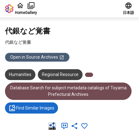
Jump to main content
Home
Gallery
日本語
代銀など覚書
代銀など覚書
Open in Source Archives
Humanities
Regional Resource
Database:Search for subject metadata catalogs of Toyama
Prefectural Archives
Find Similar Images