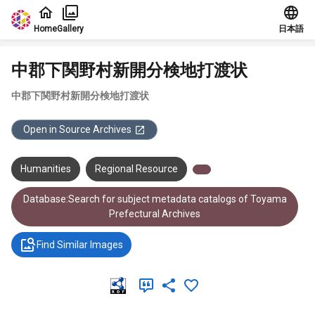
Jump to main content
Home
Gallery
日本語
中郡下関野村新開分検地打渡状
中郡下関野村新開分検地打渡状
Open in Source Archives
Humanities
Regional Resource
Database:Search for subject metadata catalogs of Toyama
Prefectural Archives
Find Similar Images