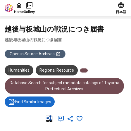
Jump to main content
Home
Gallery
日本語
越後与板城山の戦況につき届書
越後与板城山の戦況につき届書
Open in Source Archives
Humanities
Regional Resource
Database:Search for subject metadata catalogs of Toyama
Prefectural Archives
Find Similar Images