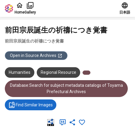
Jump to main content
Home
Gallery
日本語
前田宗辰誕生の祈禱につき覚書
前田宗辰誕生の祈禱につき覚書
Open in Source Archives
Humanities
Regional Resource
Database:Search for subject metadata catalogs of Toyama
Prefectural Archives
Find Similar Images