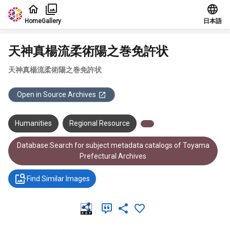
Jump to main content
Home
Gallery
日本語
天神真楊流柔術陽之巻免許状
天神真楊流柔術陽之巻免許状
Open in Source Archives
Humanities
Regional Resource
Database:Search for subject metadata catalogs of Toyama
Prefectural Archives
Find Similar Images