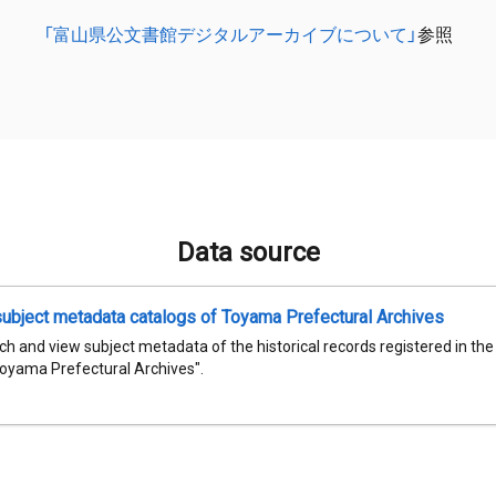
「富山県公文書館デジタルアーカイブについて」
参照
Data source
subject metadata catalogs of Toyama Prefectural Archives
h and view subject metadata of the historical records registered in th
Toyama Prefectural Archives".