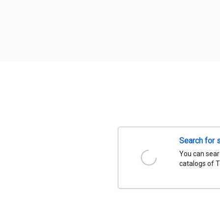
Search for 
You can searc
catalogs of 