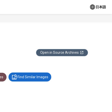
日本語
Open in Source Archives
es
Find Similar Images