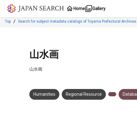
Jump to main content
Home
Gallery
Top
Search for subject metadata catalogs of Toyama Prefectural Archives
山水画
山水画
Humanities
Regional Resource
Databas