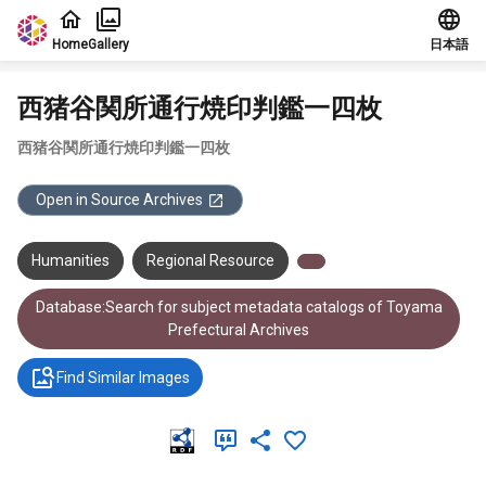
Jump to main content
Home
Gallery
日本語
西猪谷関所通行焼印判鑑一四枚
西猪谷関所通行焼印判鑑一四枚
Open in Source Archives
Humanities
Regional Resource
Database:Search for subject metadata catalogs of Toyama
Prefectural Archives
Find Similar Images