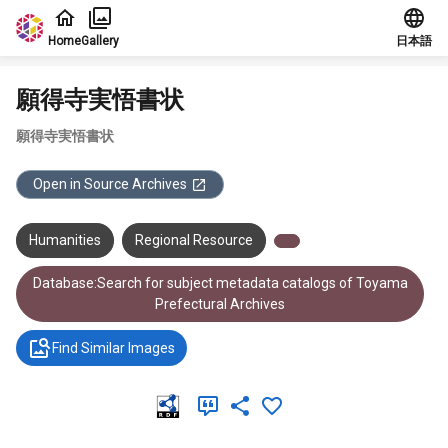
Jump to main content
Home
Gallery
日本語
願得寺実悟書状
願得寺実悟書状
Open in Source Archives
Humanities
Regional Resource
Database:Search for subject metadata catalogs of Toyama
Prefectural Archives
Find Similar Images