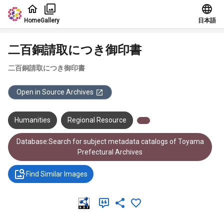
Jump to main content
Home
Gallery
日本語
二百銅請取につき御印書
二百銅請取につき御印書
Open in Source Archives
Humanities
Regional Resource
Database:Search for subject metadata catalogs of Toyama
Prefectural Archives
Find Similar Images