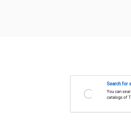
Search for 
You can searc
catalogs of 