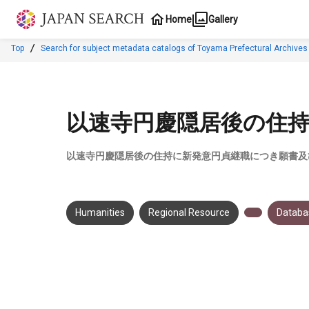
Jump to main content
Home
Gallery
Top
Search for subject metadata catalogs of Toyama Prefectural Archives
以速寺円慶隠居後の住
以速寺円慶隠居後の住持に新発意円貞継職につき願書及
Humanities
Regional Resource
Databas