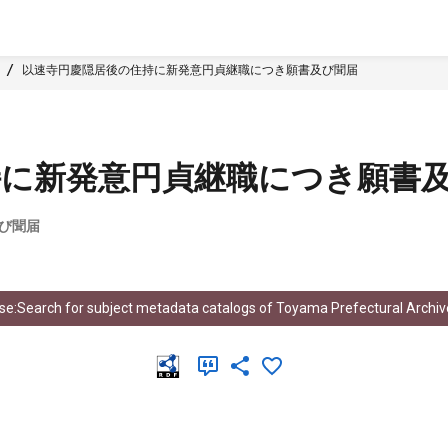
以速寺円慶隠居後の住持に新発意円貞継職につき願書及び聞届
持に新発意円貞継職につき願書
び聞届
e:Search for subject metadata catalogs of Toyama Prefectural Archiv