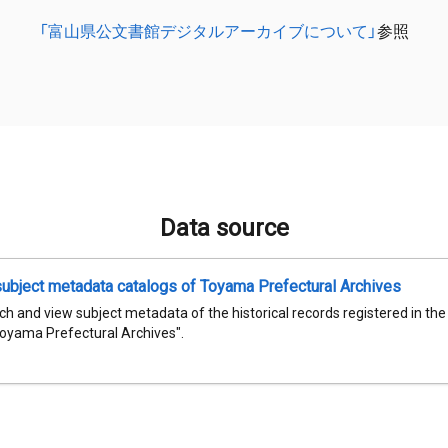
「富山県公文書館デジタルアーカイブについて」
参照
Data source
subject metadata catalogs of Toyama Prefectural Archives
h and view subject metadata of the historical records registered in th
Toyama Prefectural Archives".