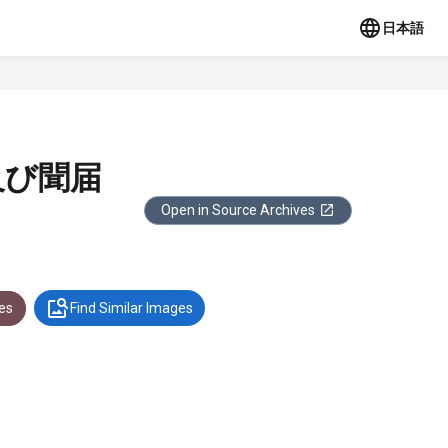
日本語
及び聞届
Open in Source Archives
es
Find Similar Images