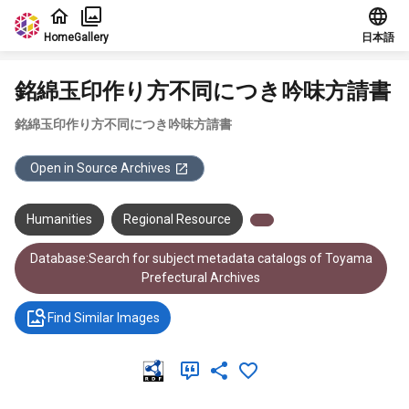
Jump to main content
Home
Gallery
日本語
銘綿玉印作り方不同につき吟味方請書
銘綿玉印作り方不同につき吟味方請書
Open in Source Archives
Humanities
Regional Resource
Database:Search for subject metadata catalogs of Toyama
Prefectural Archives
Find Similar Images