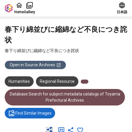
Jump to main content
Home
Gallery
日本語
春下り綿並びに縮綿など不良につき詫
状
春下り綿並びに縮綿など不良につき詫状
Open in Source Archives
Humanities
Regional Resource
Database:Search for subject metadata catalogs of Toyama
Prefectural Archives
Find Similar Images