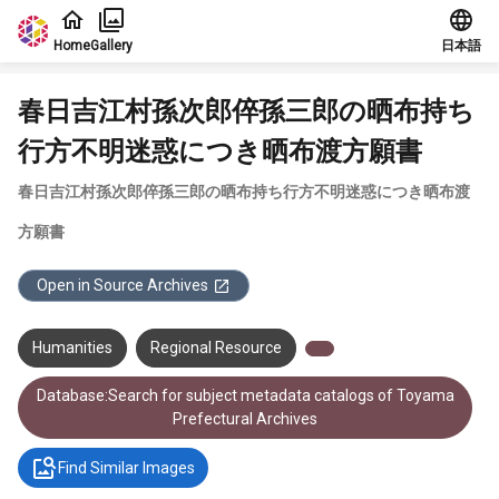
Jump to main content
Home
Gallery
日本語
春日吉江村孫次郎倅孫三郎の晒布持ち
行方不明迷惑につき晒布渡方願書
春日吉江村孫次郎倅孫三郎の晒布持ち行方不明迷惑につき晒布渡
方願書
Open in Source Archives
Humanities
Regional Resource
Database:Search for subject metadata catalogs of Toyama
Prefectural Archives
Find Similar Images