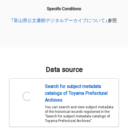
Specific Conditions
「富山県公文書館デジタルアーカイブについて」
参照
Data source
Search for subject metadata
catalogs of Toyama Prefectural
Archives
You can search and view subject metadata
of the historical records registered in the
"Search for subject metadata catalogs of
Toyama Prefectural Archives".