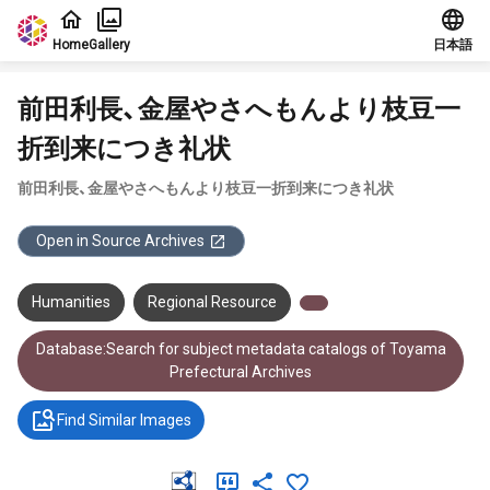
Jump to main content
Home
Gallery
日本語
前田利長、金屋やさへもんより枝豆一
折到来につき礼状
前田利長、金屋やさへもんより枝豆一折到来につき礼状
Open in Source Archives
Humanities
Regional Resource
Database:Search for subject metadata catalogs of Toyama
Prefectural Archives
Find Similar Images