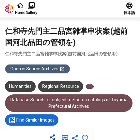
Jump to main content
Home
Gallery
日本語
仁和寺先門主二品宮雑掌申状案(越前
国河北品田の管領を)
仁和寺先門主二品宮雑掌申状案(越前国河北品田の管領を)
Open in Source Archives
Humanities
Regional Resource
Database:Search for subject metadata catalogs of Toyama
Prefectural Archives
Find Similar Images