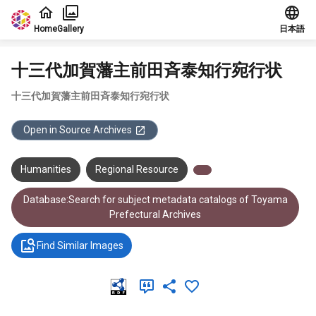
Jump to main content
Home
Gallery
日本語
十三代加賀藩主前田斉泰知行宛行状
十三代加賀藩主前田斉泰知行宛行状
Open in Source Archives
Humanities
Regional Resource
Database:Search for subject metadata catalogs of Toyama
Prefectural Archives
Find Similar Images