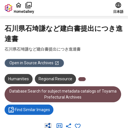
Jump to main content
Home
Gallery
日本語
石川県石埼謙など建白書提出につき進
達書
石川県石埼謙など建白書提出につき進達書
Open in Source Archives
Humanities
Regional Resource
Database:Search for subject metadata catalogs of Toyama
Prefectural Archives
Find Similar Images