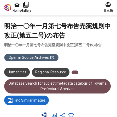
Jump to main content
Home
Gallery
日本語
明治一〇年一月第七号布告売薬規則中
改正(第五二号)の布告
明治一〇年一月第七号布告売薬規則中改正(第五二号)の布告
Open in Source Archives
Humanities
Regional Resource
Database:Search for subject metadata catalogs of Toyama
Prefectural Archives
Find Similar Images