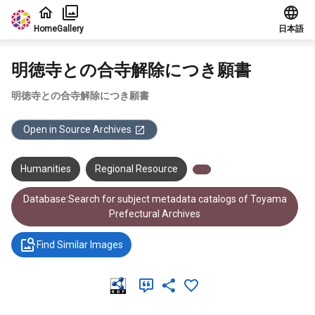
Jump to main content
Home
Gallery
日本語
明徳寺との合寺解除につき願書
明徳寺との合寺解除につき願書
Open in Source Archives
Humanities
Regional Resource
Database:Search for subject metadata catalogs of Toyama
Prefectural Archives
Find Similar Images