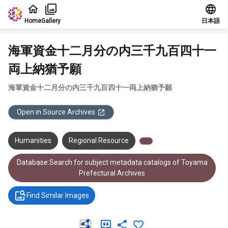
Jump to main content
Home
Gallery
日本語
海軍資金十二月分の内三千九百四十一
両上納猶予願
海軍資金十二月分の内三千九百四十一両上納猶予願
Open in Source Archives
Humanities
Regional Resource
Database:Search for subject metadata catalogs of Toyama
Prefectural Archives
Find Similar Images