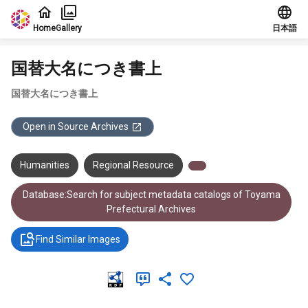
Jump to main content
Home
Gallery
日本語
国替大名につき書上
国替大名につき書上
Open in Source Archives
Humanities
Regional Resource
Database:Search for subject metadata catalogs of Toyama
Prefectural Archives
Find Similar Images