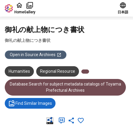
Jump to main content
Home
Gallery
日本語
御礼の献上物につき書状
御礼の献上物につき書状
Open in Source Archives
Humanities
Regional Resource
Database:Search for subject metadata catalogs of Toyama
Prefectural Archives
Find Similar Images